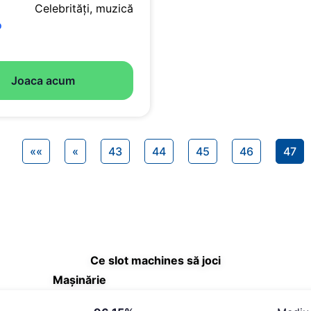
Celebrități, muzică
o
Joaca acum
««
«
43
44
45
46
47
Ce slot machines să joci
Mașinărie