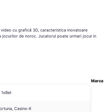
jocurilor de noroc. Jucatorul poate urmari jocul in
Marca
 1xBet
ortuna, Casino-X