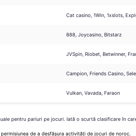
Сat casino, 1Win, 1xslots, Exp
888, Joycasino, Bitstarz
JVSpin, Riobet, Betwinner, Fra
Campion, Friends Casino, Sele
Vulkan, Vavada, Faraon
tuale pentru pariuri pe jocuri. Iată o scurtă clasificare în car
 permisiunea de a desfășura activități de jocuri de noroc.