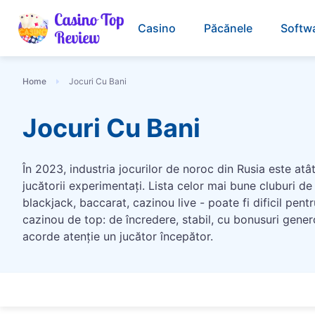
Casino
Păcănele
Softw
Home
Jocuri Cu Bani
Jocuri Cu Bani
În 2023, industria jocurilor de noroc din Rusia este atât de dezvoltată încât alegerea unui cazinou online în clasament nu este o sarcină ușoară nici măcar pentru
jucătorii experimentați. Lista celor mai bune cluburi de
blackjack, baccarat, cazinou live - poate fi dificil p
cazinou de top: de încredere, stabil, cu bonusuri gener
acorde atenție un jucător începător.