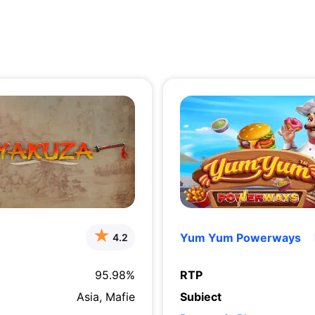
Yum Yum Powerways
4.2
95.98%
RTP
Asia, Mafie
Subiect