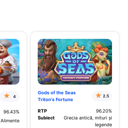
Gods of the Seas
2.5
4
Triton’s Fortune
RTP
96.20%
96.43%
Subiect
Grecia antică, mituri și
Alimente
legende