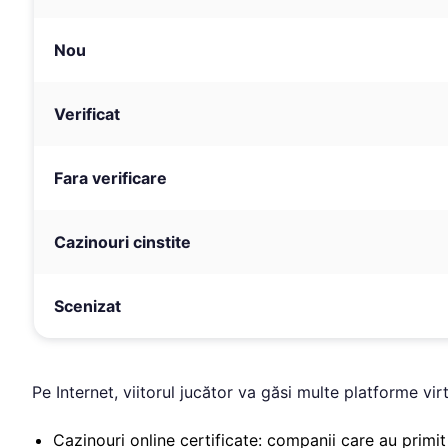
Nou
Verificat
Fara verificare
Cazinouri cinstite
Scenizat
Pe Internet, viitorul jucător va găsi multe platforme vir
Cazinouri online certificate: companii care au primit