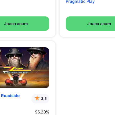
Pragmatic Play
Joaca acum
Joaca acum
– Roadside
3.5
96.20%