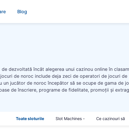
are
Blog
 jocuri de noroc include deja zeci de operatori de jocuri de 
entru un jucător de noroc începător să se ocupe de gama de j
oase de înscriere, programe de fidelitate, promoții și extra
Toate sloturile
Slot Machines -
Ce cazinouri să