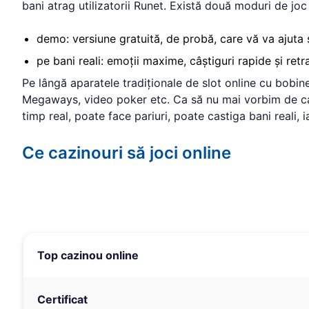
bani atrag utilizatorii Runet. Există două moduri de joc
demo: versiune gratuită, de probă, care vă va ajuta să
pe bani reali: emoții maxime, câștiguri rapide și retr
Pe lângă aparatele tradiționale de slot online cu bobine, au fost dezvoltate o mulțime de software modern: sloturi video cu grafică 3D, caracteristica inovatoare
Megaways, video poker etc. Ca să nu mai vorbim de cazi
timp real, poate face pariuri, poate castiga bani reali, 
Ce cazinouri să joci online
Top cazinou online
Certificat