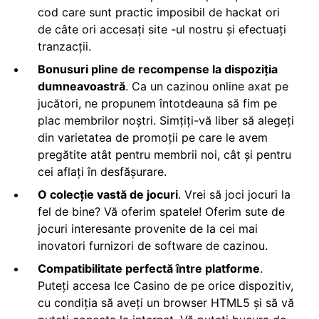
cod care sunt practic imposibil de hackat ori
de câte ori accesați site -ul nostru și efectuați
tranzacții.
Bonusuri pline de recompense la dispoziția
dumneavoastră
. Ca un cazinou online axat pe
jucători, ne propunem întotdeauna să fim pe
plac membrilor noștri. Simțiți-vă liber să alegeți
din varietatea de promoții pe care le avem
pregătite atât pentru membrii noi, cât și pentru
cei aflați în desfășurare.
O colecție vastă de jocuri
. Vrei să joci jocuri la
fel de bine? Vă oferim spatele! Oferim sute de
jocuri interesante provenite de la cei mai
inovatori furnizori de software de cazinou.
Compatibilitate perfectă între platforme
.
Puteți accesa Ice Casino de pe orice dispozitiv,
cu condiția să aveți un browser HTML5 și să vă