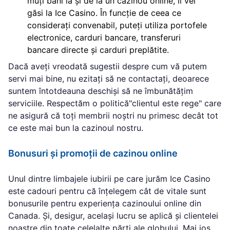
muți bani la și de la un cazinou online, îl vei
găsi la Ice Casino. În funcție de ceea ce
considerați convenabil, puteți utiliza portofele
electronice, carduri bancare, transferuri
bancare directe și carduri preplătite.
Dacă aveți vreodată sugestii despre cum vă putem
servi mai bine, nu ezitați să ne contactați, deoarece
suntem întotdeauna deschiși să ne îmbunătățim
serviciile. Respectăm o politică"clientul este rege" care
ne asigură că toți membrii noștri nu primesc decât tot
ce este mai bun la cazinoul nostru.
Bonusuri și promoții de cazinou online
Unul dintre limbajele iubirii pe care jurăm Ice Casino
este cadouri pentru că înțelegem cât de vitale sunt
bonusurile pentru experiența cazinoului online din
Canada. Și, desigur, același lucru se aplică și clientelei
noastre din toate celelalte părți ale globului. Mai jos