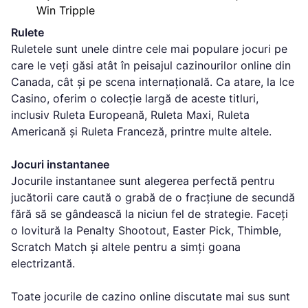
Win Tripple
Rulete
Ruletele sunt unele dintre cele mai populare jocuri pe
care le veți găsi atât în peisajul cazinourilor online din
Canada, cât și pe scena internațională. Ca atare, la Ice
Casino, oferim o colecție largă de aceste titluri,
inclusiv Ruleta Europeană, Ruleta Maxi, Ruleta
Americană și Ruleta Franceză, printre multe altele.
Jocuri instantanee
Jocurile instantanee sunt alegerea perfectă pentru
jucătorii care caută o grabă de o fracțiune de secundă
fără să se gândească la niciun fel de strategie. Faceți
o lovitură la Penalty Shootout, Easter Pick, Thimble,
Scratch Match și altele pentru a simți goana
electrizantă.
Toate jocurile de cazino online discutate mai sus sunt