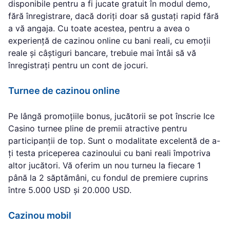
disponibile pentru a fi jucate gratuit în modul demo,
fără înregistrare, dacă doriți doar să gustați rapid fără
a vă angaja. Cu toate acestea, pentru a avea o
experiență de cazinou online cu bani reali, cu emoții
reale și câștiguri bancare, trebuie mai întâi să vă
înregistrați pentru un cont de jocuri.
Turnee de cazinou online
Pe lângă promoțiile bonus, jucătorii se pot înscrie Ice
Casino turnee pline de premii atractive pentru
participanții de top. Sunt o modalitate excelentă de a-
ți testa priceperea cazinoului cu bani reali împotriva
altor jucători. Vă oferim un nou turneu la fiecare 1
până la 2 săptămâni, cu fondul de premiere cuprins
între 5.000 USD și 20.000 USD.
Cazinou mobil