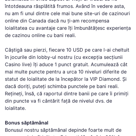
întotdeauna răsplătită frumos. Având în vedere asta,
nu am fi unul dintre cele mai bune site-uri de cazinouri
online din Canada dacă nu ți-am recompensa
loialitatea cu avantaje care îți îmbunătățesc experiența
de cazinou online cu bani reali.
Câștigă sau pierzi, fiecare 10 USD pe care l-ai cheltuit
în jocurile din lobby-ul nostru (cu excepția secțiunii
Casino live) îți aduce 1 punct gratuit. Acumulează cât
mai multe puncte pentru a urca 10 niveluri diferite de
statut de loialitate de la începător la VIP Diamond. Și
dacă doriți, puteți schimba punctele pe bani reali.
Rețineți, însă, că raportul dintre banii pe care îi primiți
din puncte va fi cântărit față de nivelul dvs. de
loialitate.
Bonus săptămânal
Bonusul nostru săptămânal depinde foarte mult de