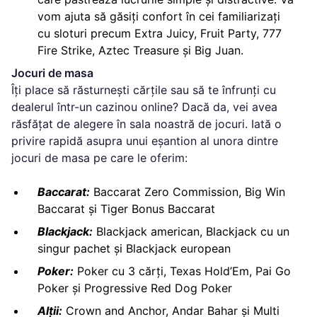
vom ajuta să găsiți confort în cei familiarizați
cu sloturi precum Extra Juicy, Fruit Party, 777
Fire Strike, Aztec Treasure și Big Juan.
Jocuri de masa
Îți place să răsturnești cărțile sau să te înfrunți cu
dealerul într-un cazinou online? Dacă da, vei avea
răsfățat de alegere în sala noastră de jocuri. Iată o
privire rapidă asupra unui eșantion al unora dintre
jocuri de masa pe care le oferim:
Baccarat:
Baccarat Zero Commission, Big Win
Baccarat și Tiger Bonus Baccarat
Blackjack:
Blackjack american, Blackjack cu un
singur pachet și Blackjack european
Poker:
Poker cu 3 cărți, Texas Hold’Em, Pai Go
Poker și Progressive Red Dog Poker
Alții:
Crown and Anchor, Andar Bahar și Multi