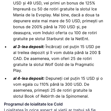
USD și 49 USD, vei primi un bonus de 125%
împreună cu 50 de rotiri gratuite la slotul Ice
Mania de la Evoplay. Mai bine, dacă a doua ta
depunere este mai mare de 50 USD, primești un
bonus de 200% până la 700 USD și, pe
deasupra, vom îndulci oferta cu 100 de rotiri
gratuite pe slotul Starburst de la NetEnt.
al 3-lea deposit:
Încărcați cel puțin 15 USD pe
al treilea depozit și îl vom dubla până la 200 $
CAD. De asemenea, vom oferi 25 de rotiri
gratuite la slotul Wolf Gold de la Pragmatic
Play.
al 4-lea deposit:
Depuneți cel puțin 15 USD și o
vom egala cu 110% până la 300 USD. De
asemenea, primești 25 de rotiri gratuite la
slotul Book of Rebirth de la Spinomenal.
Programul de loialitate Ice Cold
Loialitatea în orice aspect al vieții ar trebui să fie