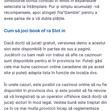
Simbolurile bonus constau în Wilds în expansiune
selectate la întâmplare. Pur și simplu acumulați -vă
recompensele, apoi atingeți fila"Gamble" pentru a
avea șansa de a vă dubla plățile.
Cum să joci book of ra Slot in
Dacă doriți să jucați gratuit, versiunea demo a acestui
slot este disponibilă în partea de sus a paginii.
Jucătorii cu bani reali vor trebui să afle ce cazinouri
sunt disponibile pentru ei în provincia lor. Puteți găsi
cele mai bune cazinouri online canadiene de pe acest
site și puteți adapta lista în funcție de locația dvs.
În unele cazuri, este posibil ca cazinoul online să nu fie
disponibil în provincia dvs. și este posibil să fie nevoie
să vă înregistrați la un operator offshore dacă doriți să
jucați sloturi în mod legal. Vestea bună este treptat din
ce în ce mai multe provincii încep să reglementeze