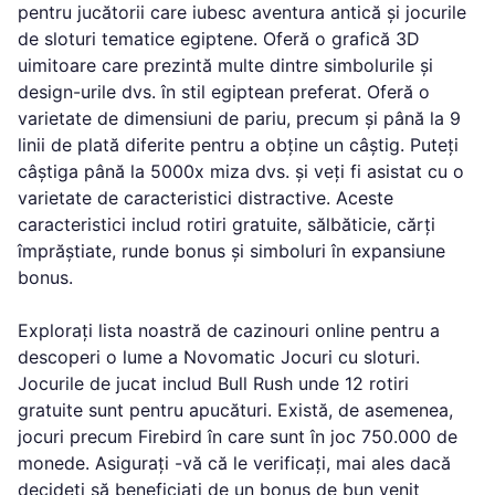
pentru jucătorii care iubesc aventura antică și jocurile
de sloturi tematice egiptene. Oferă o grafică 3D
uimitoare care prezintă multe dintre simbolurile și
design-urile dvs. în stil egiptean preferat. Oferă o
varietate de dimensiuni de pariu, precum și până la 9
linii de plată diferite pentru a obține un câștig. Puteți
câștiga până la 5000x miza dvs. și veți fi asistat cu o
varietate de caracteristici distractive. Aceste
caracteristici includ rotiri gratuite, sălbăticie, cărți
împrăștiate, runde bonus și simboluri în expansiune
bonus.
Explorați lista noastră de cazinouri online pentru a
descoperi o lume a Novomatic Jocuri cu sloturi.
Jocurile de jucat includ Bull Rush unde 12 rotiri
gratuite sunt pentru apucături. Există, de asemenea,
jocuri precum Firebird în care sunt în joc 750.000 de
monede. Asigurați -vă că le verificați, mai ales dacă
decideți să beneficiați de un bonus de bun venit