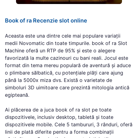
book of ra Recenzie slot online
Aceasta este una dintre cele mai populare variații
medii Novomatic din toate timpurile. book of ra Slot
Machine oferă un RTP de 95% și este o alegere
favorizată la multe cazinouri cu bani reali. Jocul este
format din tema mereu populară de aventură și aduce
o plimbare sălbatică, cu potențiale plăți care ajung
până la 5000x miza dvs. Există o varietate de
simboluri 3D uimitoare care prezintă mitologia antică
egipteană.
Ai plăcerea de a juca book of ra slot pe toate
dispozitivele, inclusiv desktop, tabletă și toate
dispozitivele mobile. Cele 5 tambururi, 3 rânduri, oferă
linii de plată diferite pentru a forma combinații