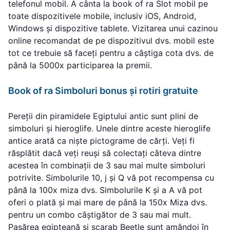
telefonul mobil. A cânta la book of ra Slot mobil pe
toate dispozitivele mobile, inclusiv iOS, Android,
Windows și dispozitive tablete. Vizitarea unui cazinou
online recomandat de pe dispozitivul dvs. mobil este
tot ce trebuie să faceți pentru a câștiga cota dvs. de
până la 5000x participarea la premii.
book of ra Simboluri bonus și rotiri gratuite
Pereții din piramidele Egiptului antic sunt plini de
simboluri și hieroglife. Unele dintre aceste hieroglife
antice arată ca niște pictograme de cărți. Veți fi
răsplătit dacă veți reuși să colectați câteva dintre
acestea în combinații de 3 sau mai multe simboluri
potrivite. Simbolurile 10, j și Q vă pot recompensa cu
până la 100x miza dvs. Simbolurile K și a A vă pot
oferi o plată și mai mare de până la 150x Miza dvs.
pentru un combo câștigător de 3 sau mai mult.
Pasărea egipteană și scarab Beetle sunt amândoi în